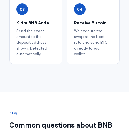
03
04
Kirim BNB Anda
Receive Bitcoin
Send the exact
We execute the
amount to the
swap at the best
deposit address
rate and send BTC
shown. Detected
directly to your
automatically.
wallet.
FAQ
Common questions about BNB