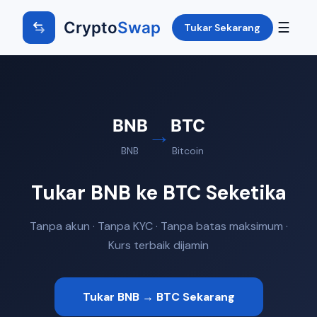
Crypto
Swap
☰
Tukar Sekarang
BNB
BTC
→
BNB
Bitcoin
Tukar BNB ke BTC Seketika
Tanpa akun · Tanpa KYC · Tanpa batas maksimum ·
Kurs terbaik dijamin
Tukar BNB → BTC Sekarang