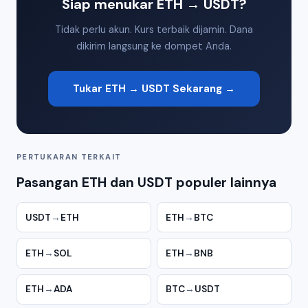
Siap menukar ETH → USDT?
Tidak perlu akun. Kurs terbaik dijamin. Dana
dikirim langsung ke dompet Anda.
Tukar ETH → USDT Sekarang →
PERTUKARAN TERKAIT
Pasangan ETH dan USDT populer lainnya
USDT
→
ETH
ETH
→
BTC
ETH
→
SOL
ETH
→
BNB
ETH
→
ADA
BTC
→
USDT