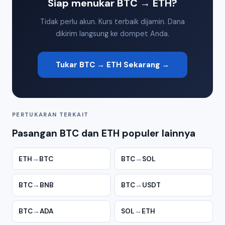
Siap menukar BTC → ETH?
Tidak perlu akun. Kurs terbaik dijamin. Dana
dikirim langsung ke dompet Anda.
Tukar BTC → ETH Sekarang →
PERTUKARAN TERKAIT
Pasangan BTC dan ETH populer lainnya
ETH
→
BTC
BTC
→
SOL
BTC
→
BNB
BTC
→
USDT
BTC
→
ADA
SOL
→
ETH