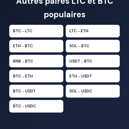
Autres paires LTC et BTC
populaires
BTC
→
LTC
LTC
→
ETH
ETH
→
BTC
SOL
→
BTC
BNB
→
BTC
USDT
→
BTC
BTC
→
ETH
ETH
→
USDT
BTC
→
USDT
SOL
→
USDC
BTC
→
USDC