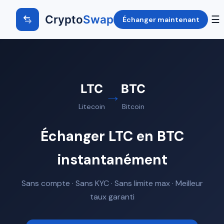
Crypto
Swap
☰
Échanger maintenant
LTC
BTC
→
Litecoin
Bitcoin
Échanger LTC en BTC
instantanément
Sans compte · Sans KYC · Sans limite max · Meilleur
taux garanti