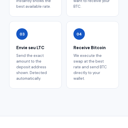
instantly shows the
want to receive your
best available rate.
BTC.
03
04
Envie seu LTC
Receive Bitcoin
Send the exact
We execute the
amount to the
swap at the best
deposit address
rate and send BTC
shown. Detected
directly to your
automatically.
wallet.