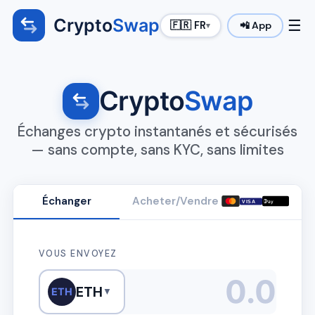
Crypto
Swap
☰
🇫🇷 FR
📲 App
▾
Crypto
Swap
Échanges crypto instantanés et sécurisés
— sans compte, sans KYC, sans limites
Échanger
Acheter/Vendre

VISA
Pay
VOUS ENVOYEZ
ETH
ETH
▼