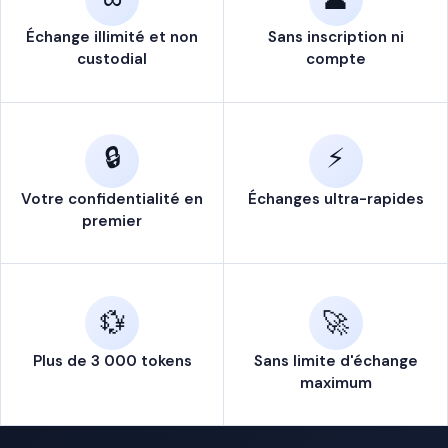
ÉCHANGE
Échange illimité et non
Sans inscription ni
custodial
compte
Où devons-nous envoyer vos
crypto
?
📬
Entrez l'adresse de votre portefeuille de
🔒
⚡
destination
Votre confidentialité en
Échanges ultra-rapides
ADRESSE DU PORTEFEUILLE DE DESTINATION
premier
📋 Coller
💱
🚀
Plus de 3 000 tokens
Sans limite d'échange
Vos fonds vont directement à cette adresse.
🔒
Aucun compte requis — nous ne détenons
maximum
jamais vos crypto.