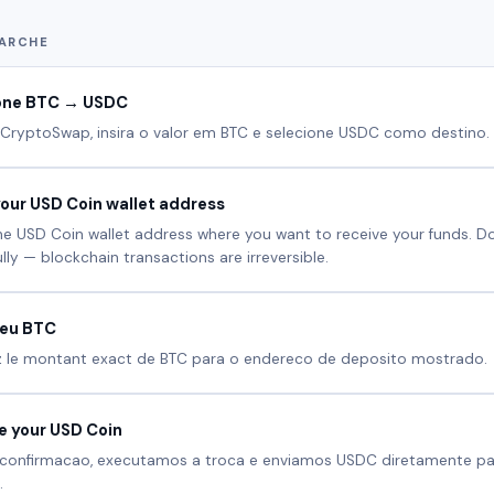
ARCHE
one BTC → USDC
CryptoSwap, insira o valor em BTC e selecione USDC como destino.
your USD Coin wallet address
he USD Coin wallet address where you want to receive your funds. 
ully — blockchain transactions are irreversible.
seu BTC
 le montant exact de BTC para o endereco de deposito mostrado.
e your USD Coin
confirmacao, executamos a troca e enviamos USDC diretamente pa
.