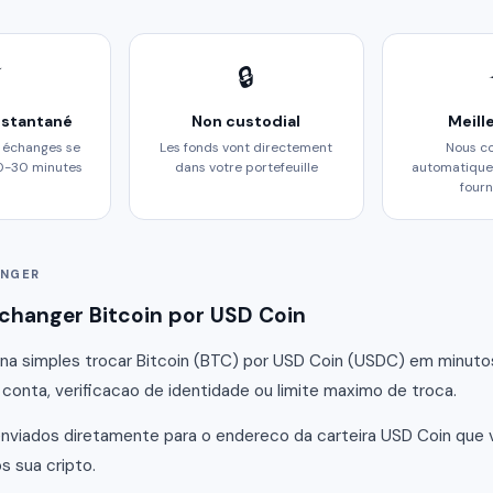
⚡
🔒
nstantané
Non custodial
Meill
s échanges se
Les fonds vont directement
Nous c
10-30 minutes
dans votre portefeuille
automatique
fourn
NGER
hanger Bitcoin por USD Coin
a simples trocar Bitcoin (BTC) por USD Coin (USDC) em minuto
 conta, verificacao de identidade ou limite maximo de troca.
nviados diretamente para o endereco da carteira USD Coin que
 sua cripto.