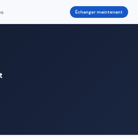
os
Échanger maintenant
t