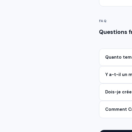
FAQ
Questions 
Quanto temp
Y a-t-il un
Dois-je cré
Comment Cry