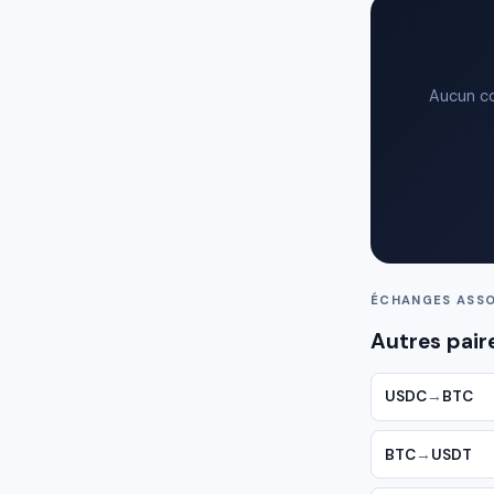
Aucun co
ÉCHANGES ASSO
Autres pair
USDC
→
BTC
BTC
→
USDT