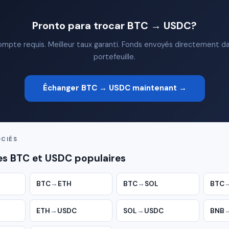
Pronto para trocar BTC → USDC?
mpte requis. Meilleur taux garanti. Fonds envoyés directement d
portefeuille.
Échanger BTC → USDC maintenant →
CIÉS
es BTC et USDC populaires
BTC
→
ETH
BTC
→
SOL
BTC
ETH
→
USDC
SOL
→
USDC
BNB