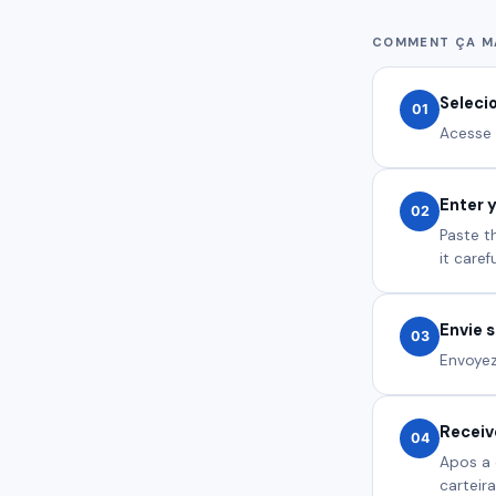
COMMENT ÇA M
Seleci
01
Acesse 
Enter 
02
Paste t
it caref
Envie 
03
Envoyez
Receiv
04
Apos a 
carteira