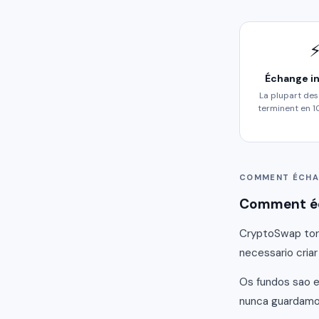
Échange i
La plupart de
terminent en 
COMMENT ÉCHA
Comment éc
CryptoSwap torn
necessario criar
Os fundos sao e
nunca guardamos