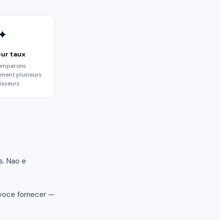
✦
eur taux
omparons
ment plusieurs
isseurs
s. Nao e
 voce fornecer —