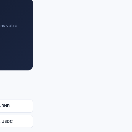
ans votre
→
BNB
→
USDC