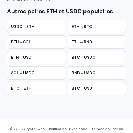
ÉCHANGES ASSOCIÉS
Autres paires ETH et USDC populaires
USDC
→
ETH
ETH
→
BTC
ETH
→
SOL
ETH
→
BNB
ETH
→
USDT
BTC
→
USDC
SOL
→
USDC
BNB
→
USDC
BTC
→
ETH
BTC
→
USDT
© 2026 CryptoSwap ·
Politica de Privacidade
·
Termos de Servico