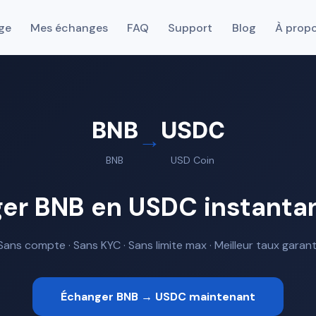
ge
Mes échanges
FAQ
Support
Blog
À prop
BNB
USDC
→
BNB
USD Coin
er BNB en USDC instant
Sans compte · Sans KYC · Sans limite max · Meilleur taux garant
Échanger BNB → USDC maintenant