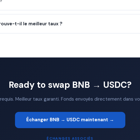
 ?
ve-t-il le meilleur taux ?
Ready to swap BNB → USDC?
quis. Meilleur taux garanti. Fonds envoyés directement dans vot
Échanger BNB → USDC maintenant →
ÉCHANGES ASSOCIÉS