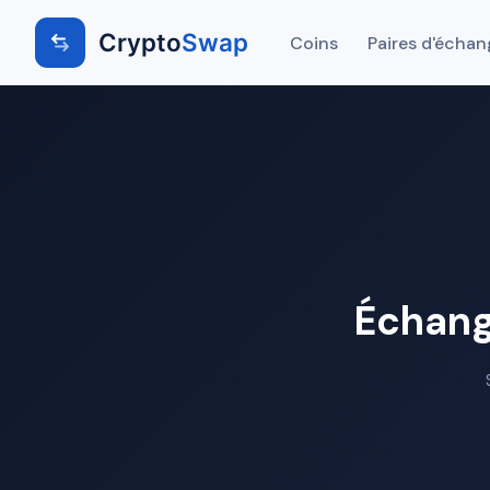
Crypto
Swap
Coins
Paires d'échan
Échang