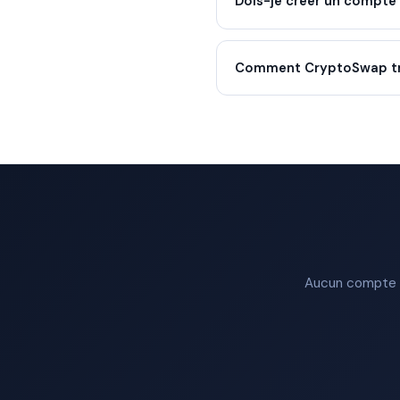
Dois-je créer un compte
Comment CryptoSwap trou
Aucun compte re