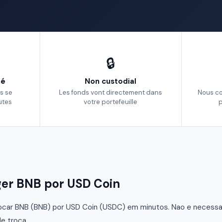
🔒
né
Non custodial
s se
Les fonds vont directement dans
Nous c
utes
votre portefeuille
p
r BNB por USD Coin
car BNB (BNB) por USD Coin (USDC) em minutos. Nao e necessario
e troca.