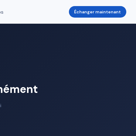
os
Échanger maintenant
anément
i