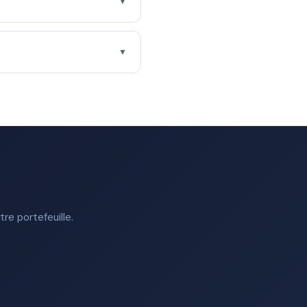
▼
▼
re portefeuille.