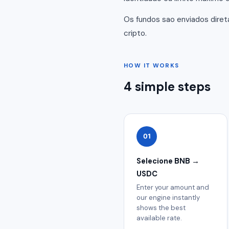
Os fundos sao enviados dire
cripto.
HOW IT WORKS
4 simple steps
01
Selecione BNB →
USDC
Enter your amount and
our engine instantly
shows the best
available rate.