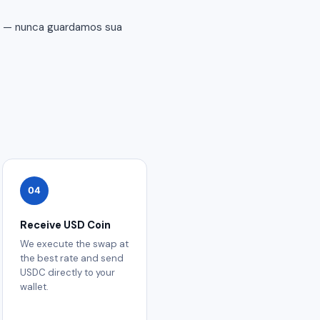
er — nunca guardamos sua
04
Receive USD Coin
We execute the swap at
the best rate and send
USDC directly to your
wallet.