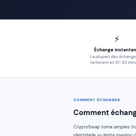
⚡
Échange instanta
La plupart des échange
terminent en 10-30 min
COMMENT ÉCHANGER
Comment échange
CryptoSwap torna simples tro
identidade ou limite maximo d