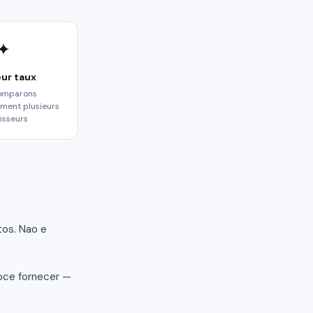
✦
eur taux
omparons
ment plusieurs
isseurs
os. Nao e
oce fornecer —