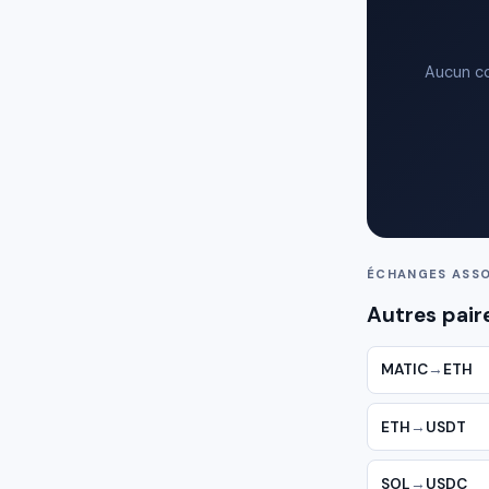
Aucun co
ÉCHANGES ASSO
Autres pair
MATIC
→
ETH
ETH
→
USDT
SOL
→
USDC