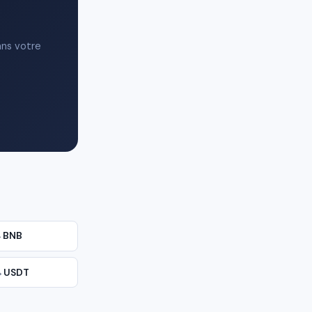
ans votre
→
BNB
→
USDT