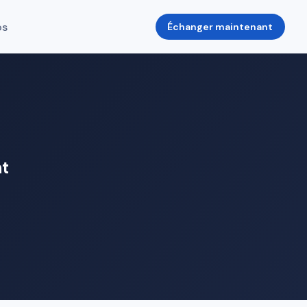
os
Échanger maintenant
t