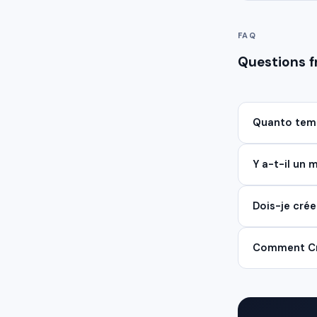
FAQ
Questions 
Quanto temp
Y a-t-il un
Dois-je cré
Comment Cry