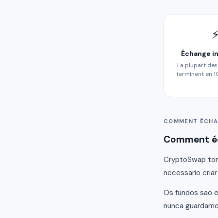
Échange i
La plupart de
terminent en 
COMMENT ÉCHA
Comment éc
CryptoSwap torn
necessario criar
Os fundos sao e
nunca guardamos