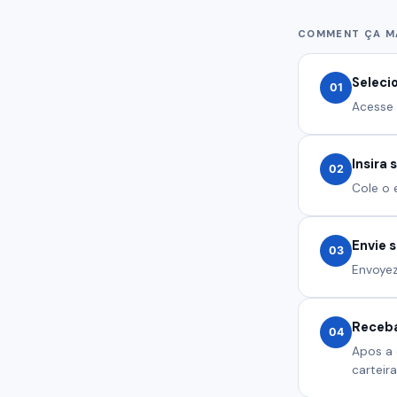
COMMENT ÇA M
Seleci
01
Acesse 
Insira
02
Cole o 
Envie 
03
Envoyez
Receba
04
Apos a 
carteira