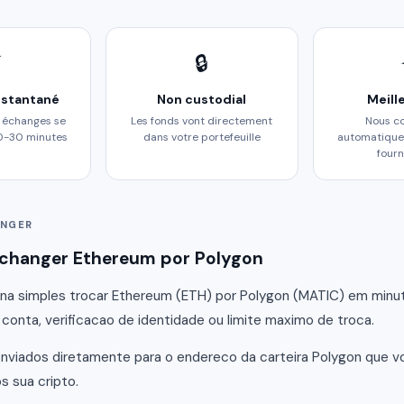
⚡
🔒
nstantané
Non custodial
Meill
s échanges se
Les fonds vont directement
Nous c
10-30 minutes
dans votre portefeuille
automatique
fourn
NGER
hanger Ethereum por Polygon
a simples trocar Ethereum (ETH) por Polygon (MATIC) em minut
 conta, verificacao de identidade ou limite maximo de troca.
nviados diretamente para o endereco da carteira Polygon que v
 sua cripto.