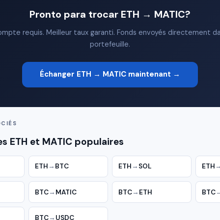
Pronto para trocar ETH → MATIC?
mpte requis. Meilleur taux garanti. Fonds envoyés directement d
portefeuille.
Échanger ETH → MATIC maintenant →
CIÉS
es ETH et MATIC populaires
ETH
→
BTC
ETH
→
SOL
ETH
BTC
→
MATIC
BTC
→
ETH
BTC
BTC
→
USDC