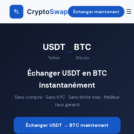
Crypto
Swap
☰
Échanger maintenant
USDT
BTC
→
Tether
Bitcoin
Échanger USDT en BTC
instantanément
Sans compte · Sans KYC · Sans limite max · Meilleur
taux garanti
Échanger USDT → BTC maintenant