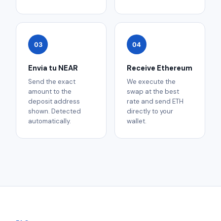
03
04
Envia tu NEAR
Receive Ethereum
Send the exact
We execute the
amount to the
swap at the best
deposit address
rate and send ETH
shown. Detected
directly to your
automatically.
wallet.