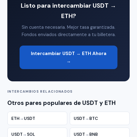
Listo para intercambiar USDT →
ETH?
Sin cuenta necesaria. Mejor tasa garantizada.
Fondos enviados directamente a tu billetera.
Intercambiar USDT → ETH Ahora
→
INTERCAMBIOS RELACIONADOS
Otros pares populares de USDT y ETH
ETH
→
USDT
USDT
→
BTC
USDT
→
SOL
USDT
→
BNB