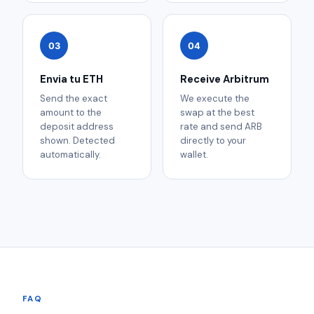
03
04
Envia tu ETH
Receive Arbitrum
Send the exact
We execute the
amount to the
swap at the best
deposit address
rate and send ARB
shown. Detected
directly to your
automatically.
wallet.
FAQ