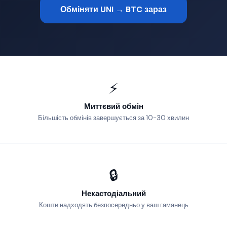
Обміняти UNI → BTC зараз
⚡
Миттєвий обмін
Більшість обмінів завершується за 10-30 хвилин
🔒
Некастодіальний
Кошти надходять безпосередньо у ваш гаманець