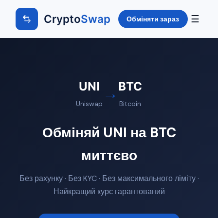
Crypto
Swap
☰
Обміняти зараз
UNI
BTC
→
Uniswap
Bitcoin
Обміняй UNI на BTC
миттєво
Без рахунку · Без KYC · Без максимального ліміту ·
Найкращий курс гарантований