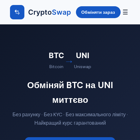
Crypto
Swap
☰
Обміняти зараз
BTC
UNI
→
Bitcoin
Uniswap
Обміняй BTC на UNI
миттєво
Без рахунку · Без KYC · Без максимального ліміту ·
Найкращий курс гарантований