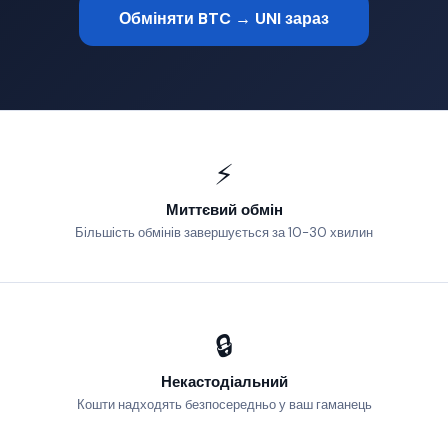
Обміняти BTC → UNI зараз
⚡
Миттєвий обмін
Більшість обмінів завершується за 10-30 хвилин
🔒
Некастодіальний
Кошти надходять безпосередньо у ваш гаманець