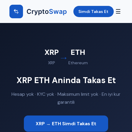
Crypto
Swap
☰
Simdi Takas Et
XRP
ETH
→
XRP
Ethereum
XRP ETH Aninda Takas Et
Hesap yok · KYC yok · Maksimum limit yok · En iyi kur
garantili
XRP → ETH Simdi Takas Et