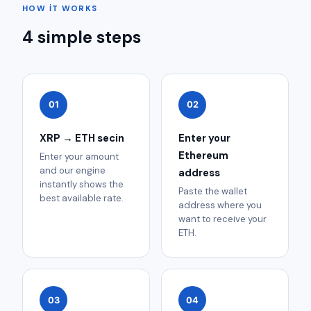
HOW IT WORKS
4 simple steps
01
02
XRP → ETH secin
Enter your
Ethereum
Enter your amount
and our engine
address
instantly shows the
Paste the wallet
best available rate.
address where you
want to receive your
ETH.
03
04