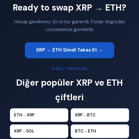
Ready to swap XRP → ETH?
Hesap gerekmez. En iyi kur garantili. Fonlar dogrudan
cuzzdaniniza gonderilir.
XRP → ETH Simdi Takas Et →
İLGILI TAKASLAR
Diğer popüler XRP ve ETH
çiftleri
ETH
→
XRP
XRP
→
BTC
XRP
→
SOL
BTC
→
ETH