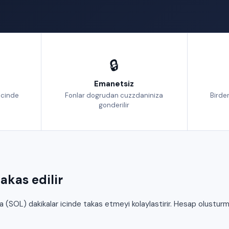
🔒
Emanetsiz
icinde
Fonlar dogrudan cuzzdaniniza
Birden
gonderilir
akas edilir
(SOL) dakikalar icinde takas etmeyi kolaylastirir. Hesap olusturm