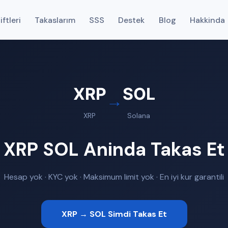
ftleri
Takaslarım
SSS
Destek
Blog
Hakkinda
XRP
SOL
→
XRP
Solana
XRP SOL Aninda Takas Et
Hesap yok · KYC yok · Maksimum limit yok · En iyi kur garantili
XRP → SOL Simdi Takas Et