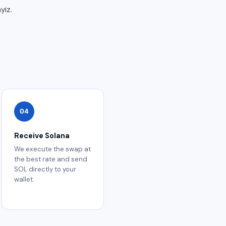
yiz.
04
Receive Solana
We execute the swap at
the best rate and send
SOL directly to your
wallet.