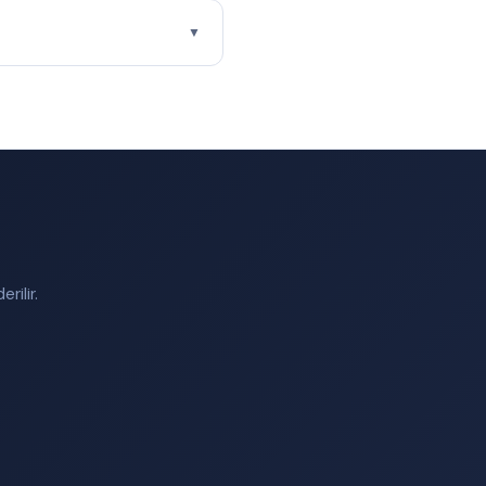
▼
rilir.