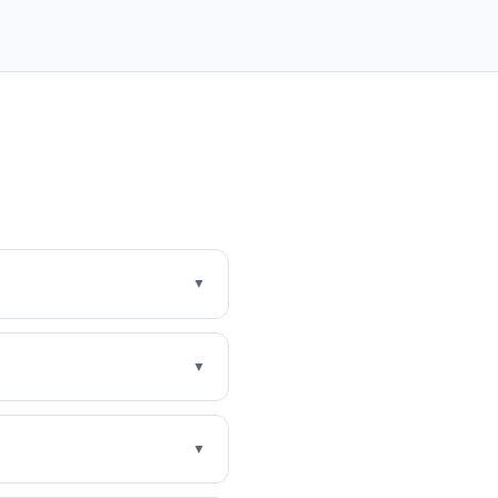
▼
▼
▼