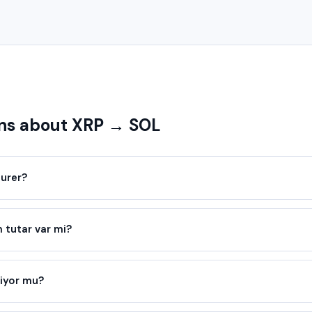
s about XRP → SOL
surer?
tutar var mi?
iyor mu?