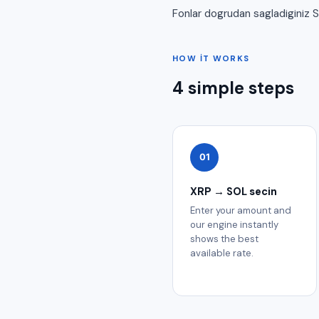
Fonlar dogrudan sagladiginiz 
HOW IT WORKS
4 simple steps
01
XRP → SOL secin
Enter your amount and
our engine instantly
shows the best
available rate.