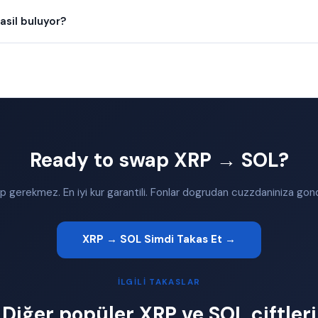
asil buluyor?
Ready to swap XRP → SOL?
 gerekmez. En iyi kur garantili. Fonlar dogrudan cuzzdaniniza gonde
XRP → SOL Simdi Takas Et →
İLGILI TAKASLAR
Diğer popüler XRP ve SOL çiftleri