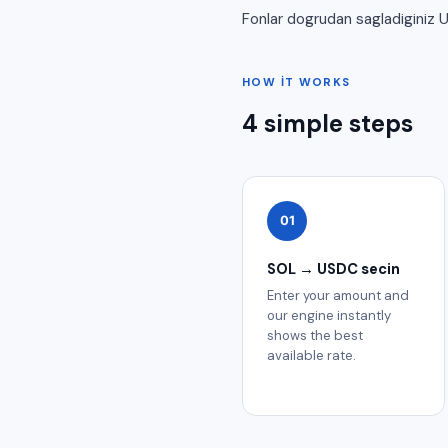
Fonlar dogrudan sagladiginiz 
HOW IT WORKS
4 simple steps
01
SOL → USDC secin
Enter your amount and
our engine instantly
shows the best
available rate.