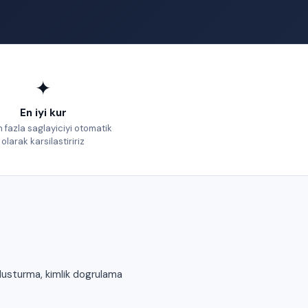
✦
En iyi kur
 fazla saglayiciyi otomatik
olarak karsilastiririz
lusturma, kimlik dogrulama