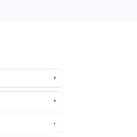
▼
▼
▼