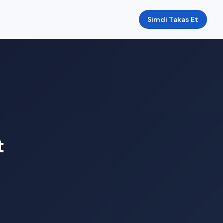
Simdi Takas Et
t