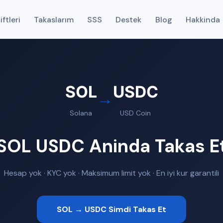
ftleri
Takaslarım
SSS
Destek
Blog
Hakkinda
SOL
USDC
→
Solana
USD Coin
SOL USDC Aninda Takas E
Hesap yok · KYC yok · Maksimum limit yok · En iyi kur garantili
SOL → USDC Simdi Takas Et