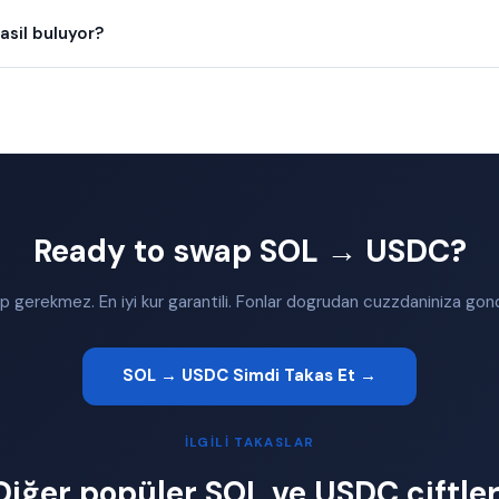
asil buluyor?
Ready to swap SOL → USDC?
 gerekmez. En iyi kur garantili. Fonlar dogrudan cuzzdaniniza gonde
SOL → USDC Simdi Takas Et →
İLGILI TAKASLAR
Diğer popüler SOL ve USDC çiftler