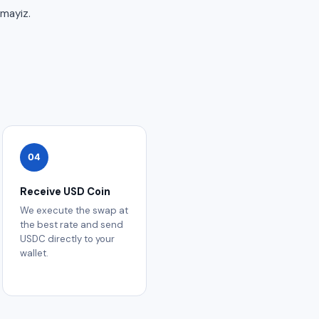
tmayiz.
04
Receive USD Coin
We execute the swap at
the best rate and send
USDC directly to your
wallet.