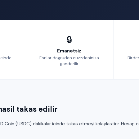
🔒
Emanetsiz
icinde
Fonlar dogrudan cuzzdaniniza
Birden
gonderilir
asil takas edilir
Coin (USDC) dakikalar icinde takas etmeyi kolaylastirir. Hesap o