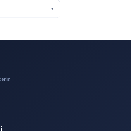
▼
rilir.
i