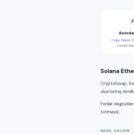
Aninda
Cogu takas 1
icinde ta
Solana Ether
CryptoSwap, Sol
olusturma, kimli
Fonlar dogrudan
tutmayiz.
NASIL CALISIR