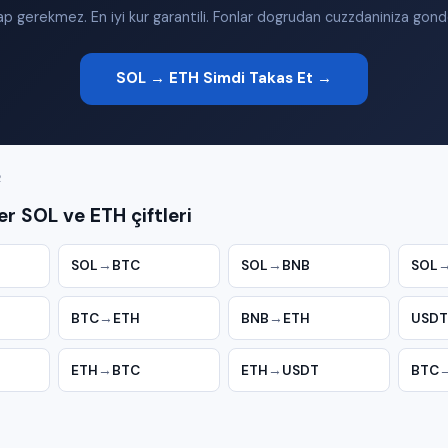
p gerekmez. En iyi kur garantili. Fonlar dogrudan cuzzdaniniza gonder
SOL → ETH Simdi Takas Et →
R
r SOL ve ETH çiftleri
SOL
→
BTC
SOL
→
BNB
SOL
BTC
→
ETH
BNB
→
ETH
USDT
ETH
→
BTC
ETH
→
USDT
BTC