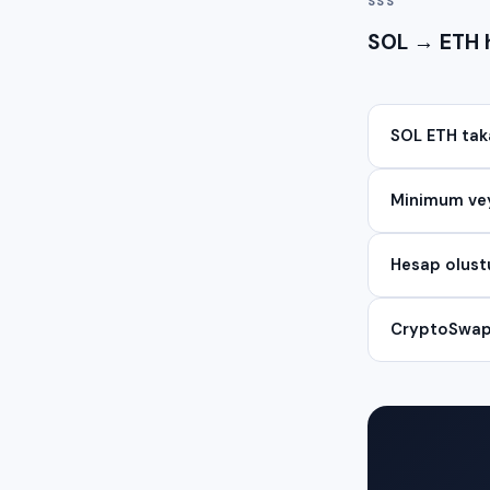
SSS
SOL → ETH h
SOL ETH tak
Minimum vey
Hesap olust
CryptoSwap e