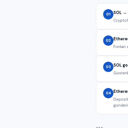
SOL → 
01
CryptoS
Ethere
02
Fonlari
SOL go
03
Gosteri
Ethere
04
Depozit
gonderir