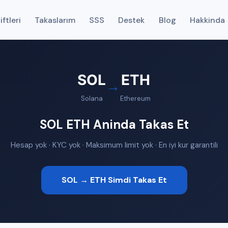
ftleri
Takaslarım
SSS
Destek
Blog
Hakkinda
SOL
ETH
→
Solana
Ethereum
SOL ETH Aninda Takas Et
Hesap yok · KYC yok · Maksimum limit yok · En iyi kur garantili
SOL → ETH Simdi Takas Et