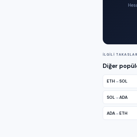
Hesa
İLGILI TAKASLA
Diğer popüle
ETH
→
SOL
SOL
→
ADA
ADA
→
ETH