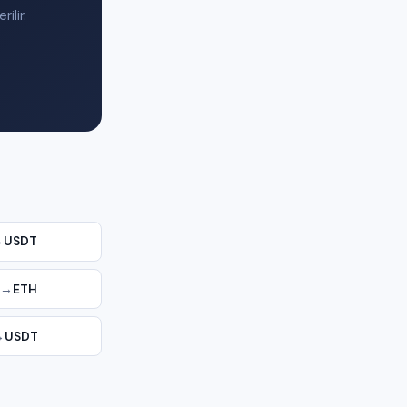
ilir.
→
USDT
→
ETH
→
USDT