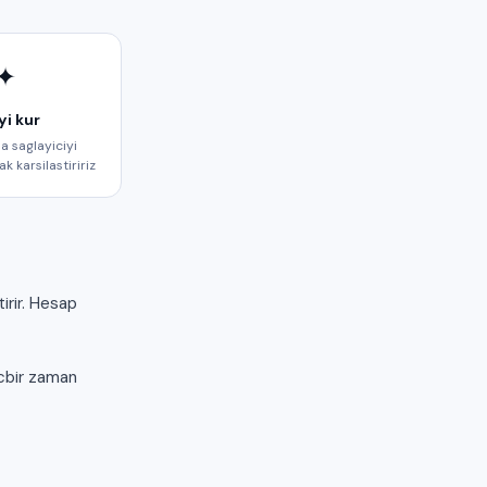
✦
yi kur
a saglayiciyi
k karsilastiririz
irir. Hesap
icbir zaman