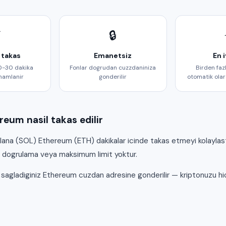
⚡
🔒
 takas
Emanetsiz
En i
0-30 dakika
Fonlar dogrudan cuzzdaniniza
Birden fazl
mamlanir
gonderilir
otomatik olara
eum nasil takas edilir
ana (SOL) Ethereum (ETH) dakikalar icinde takas etmeyi kolaylast
k dogrulama veya maksimum limit yoktur.
 sagladiginiz Ethereum cuzdan adresine gonderilir — kriptonuzu h