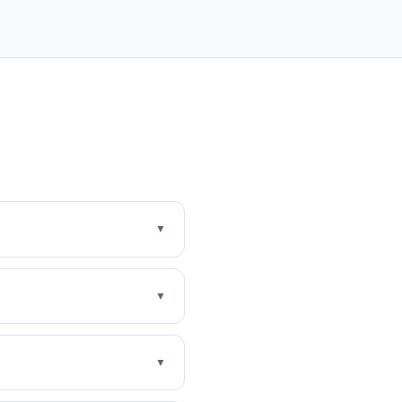
▼
▼
▼