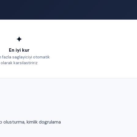
✦
En iyi kur
 fazla saglayiciyi otomatik
olarak karsilastiririz
p olusturma, kimlik dogrulama