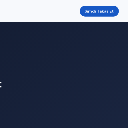
Simdi Takas Et
t