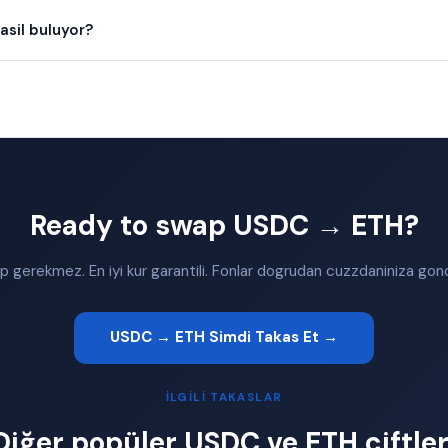
asil buluyor?
Ready to swap USDC → ETH?
 gerekmez. En iyi kur garantili. Fonlar dogrudan cuzzdaniniza gonde
USDC → ETH Simdi Takas Et →
İLGILI TAKASLAR
Diğer popüler USDC ve ETH çiftler