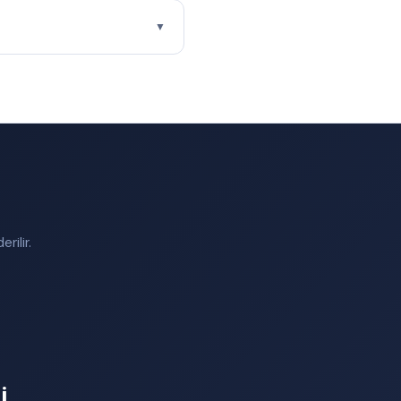
▼
rilir.
i