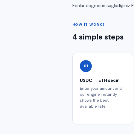
Fonlar dogrudan sagladiginiz 
HOW IT WORKS
4 simple steps
01
USDC → ETH secin
Enter your amount and
our engine instantly
shows the best
available rate.