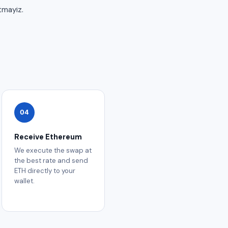
tmayiz.
04
Receive Ethereum
We execute the swap at
the best rate and send
ETH directly to your
wallet.