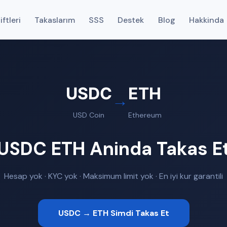
ftleri
Takaslarım
SSS
Destek
Blog
Hakkinda
USDC
ETH
→
USD Coin
Ethereum
USDC ETH Aninda Takas E
Hesap yok · KYC yok · Maksimum limit yok · En iyi kur garantili
USDC → ETH Simdi Takas Et