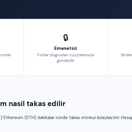
🔒
Emanetsiz
icinde
Fonlar dogrudan cuzzdaniniza
Birden
gonderilir
 nasil takas edilir
thereum (ETH) dakikalar icinde takas etmeyi kolaylastirir. Hesa