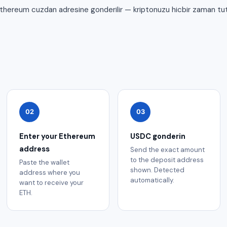
Ethereum cuzdan adresine gonderilir — kriptonuzu hicbir zaman tu
02
03
Enter your Ethereum
USDC gonderin
address
Send the exact amount
to the deposit address
Paste the wallet
shown. Detected
address where you
automatically.
want to receive your
ETH.