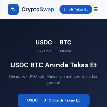
Crypto
Swap
☰
Simdi Takas Et
USDC
BTC
→
USD Coin
Bitcoin
USDC BTC Aninda Takas Et
Hesap yok · KYC yok · Maksimum limit yok · En iyi kur
garantili
USDC → BTC Simdi Takas Et