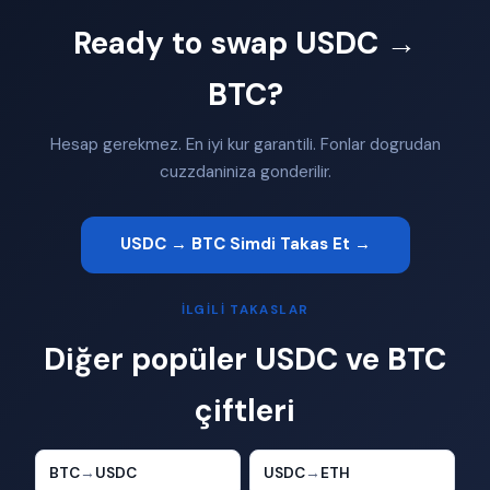
Ready to swap USDC →
BTC?
Hesap gerekmez. En iyi kur garantili. Fonlar dogrudan
cuzzdaniniza gonderilir.
USDC → BTC Simdi Takas Et →
İLGILI TAKASLAR
Diğer popüler USDC ve BTC
çiftleri
BTC
→
USDC
USDC
→
ETH