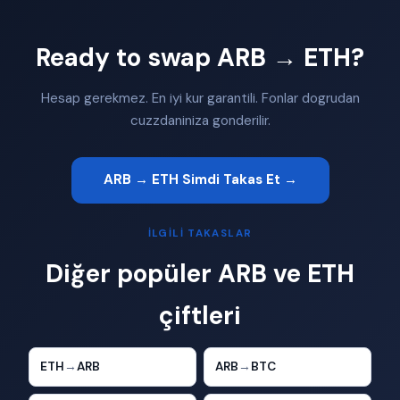
Ready to swap ARB → ETH?
Hesap gerekmez. En iyi kur garantili. Fonlar dogrudan
cuzzdaniniza gonderilir.
ARB → ETH Simdi Takas Et →
İLGILI TAKASLAR
Diğer popüler ARB ve ETH
çiftleri
ETH
→
ARB
ARB
→
BTC