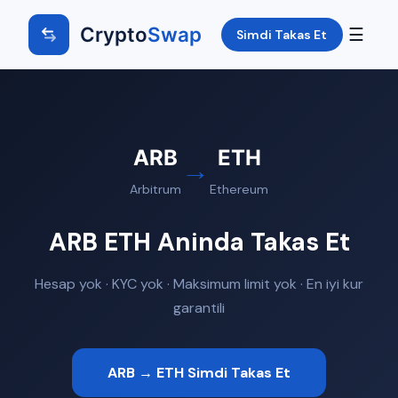
Crypto
Swap
☰
Simdi Takas Et
ARB
ETH
→
Arbitrum
Ethereum
ARB ETH Aninda Takas Et
Hesap yok · KYC yok · Maksimum limit yok · En iyi kur
garantili
ARB → ETH Simdi Takas Et