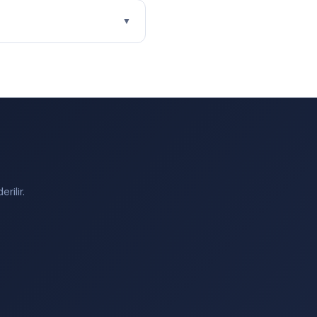
▼
rilir.