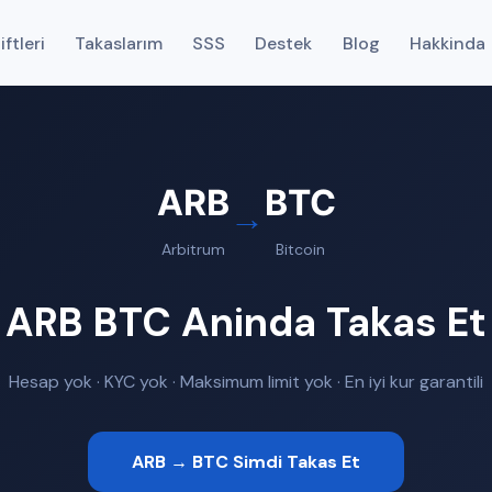
ftleri
Takaslarım
SSS
Destek
Blog
Hakkinda
ARB
BTC
→
Arbitrum
Bitcoin
ARB BTC Aninda Takas Et
Hesap yok · KYC yok · Maksimum limit yok · En iyi kur garantili
ARB → BTC Simdi Takas Et