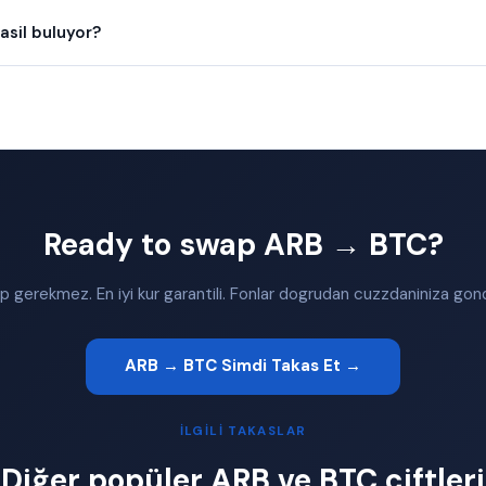
asil buluyor?
Ready to swap ARB → BTC?
 gerekmez. En iyi kur garantili. Fonlar dogrudan cuzzdaniniza gonde
ARB → BTC Simdi Takas Et →
İLGILI TAKASLAR
Diğer popüler ARB ve BTC çiftleri