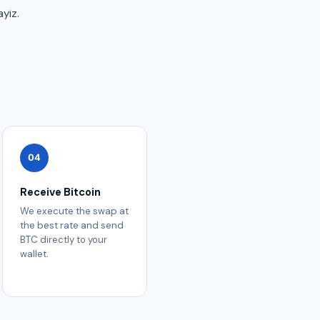
yiz.
04
Receive Bitcoin
We execute the swap at
the best rate and send
BTC directly to your
wallet.