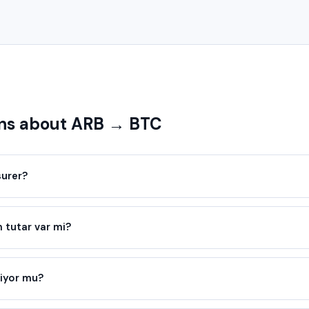
ns about ARB → BTC
surer?
tutar var mi?
iyor mu?