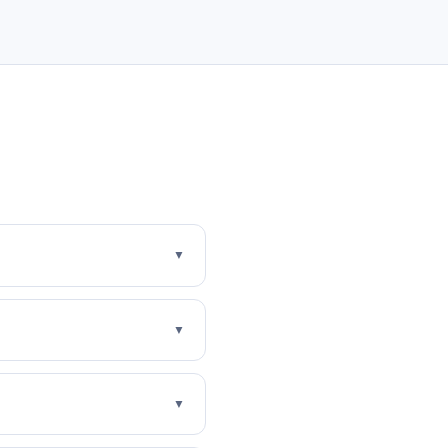
▼
▼
▼