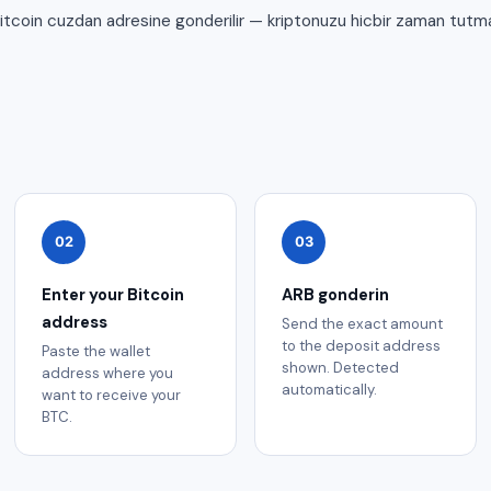
Bitcoin cuzdan adresine gonderilir — kriptonuzu hicbir zaman tutma
02
03
Enter your Bitcoin
ARB gonderin
address
Send the exact amount
to the deposit address
Paste the wallet
shown. Detected
address where you
automatically.
want to receive your
BTC.