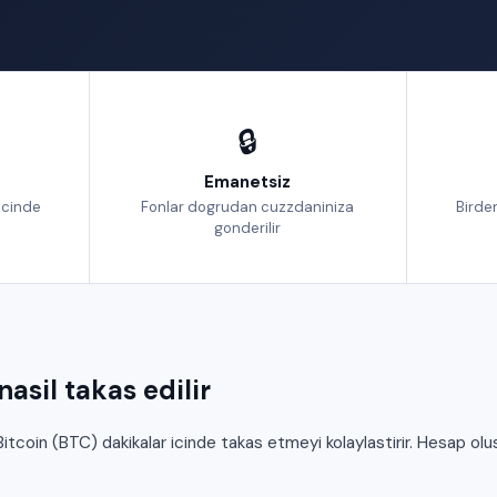
🔒
Emanetsiz
icinde
Fonlar dogrudan cuzzdaniniza
Birden
gonderilir
asil takas edilir
tcoin (BTC) dakikalar icinde takas etmeyi kolaylastirir. Hesap ol