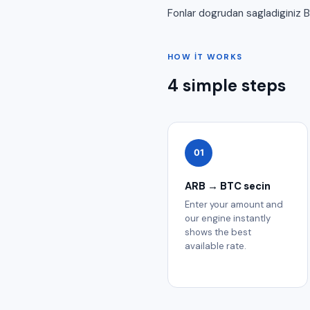
Fonlar dogrudan sagladiginiz 
HOW IT WORKS
4 simple steps
01
ARB → BTC secin
Enter your amount and
our engine instantly
shows the best
available rate.