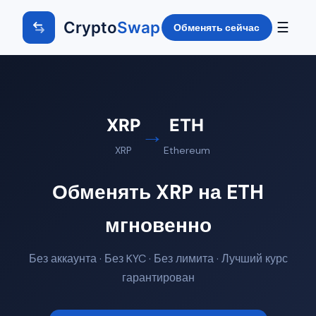
Crypto
Swap
☰
Обменять сейчас
XRP
ETH
→
XRP
Ethereum
Обменять XRP на ETH
мгновенно
Без аккаунта · Без KYC · Без лимита · Лучший курс
гарантирован