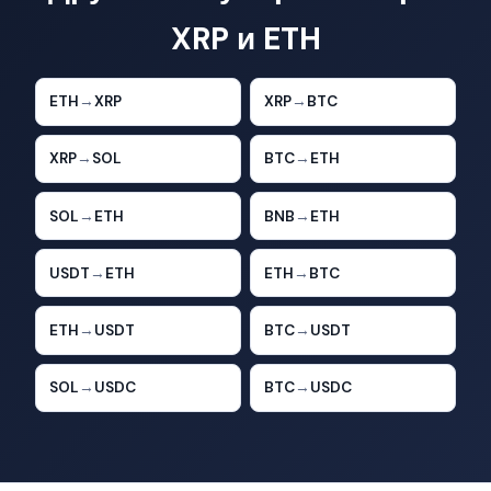
XRP и ETH
ETH
→
XRP
XRP
→
BTC
XRP
→
SOL
BTC
→
ETH
SOL
→
ETH
BNB
→
ETH
USDT
→
ETH
ETH
→
BTC
ETH
→
USDT
BTC
→
USDT
SOL
→
USDC
BTC
→
USDC