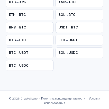
BTC
→
XMR
XMR
→
ETH
ETH
→
BTC
SOL
→
BTC
BNB
→
BTC
USDT
→
BTC
BTC
→
ETH
ETH
→
USDT
BTC
→
USDT
SOL
→
USDC
BTC
→
USDC
© 2026 CryptoSwap ·
Политика конфиденциальности
·
Условия
использования