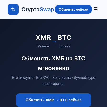
Crypto
Swap
☰
Обменять сейчас
XMR
BTC
→
Monero
Bitcoin
Обменять XMR на BTC
мгновенно
Без аккаунта · Без KYC · Без лимита · Лучший курс
гарантирован
Обменять XMR → BTC сейчас