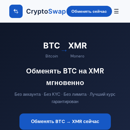
Crypto
Swap
☰
Обменять сейчас
BTC
XMR
→
Bitcoin
Monero
Обменять BTC на XMR
мгновенно
Без аккаунта · Без KYC · Без лимита · Лучший курс
гарантирован
Обменять BTC → XMR сейчас