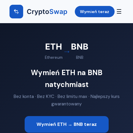
Crypto
Swap
☰
Wymień teraz
ETH
BNB
→
Ethereum
BNB
Wymień ETH na BNB
natychmiast
Bez konta · Bez KYC · Bez limitu max · Najlepszy kurs
gwarantowany
Wymień ETH → BNB teraz