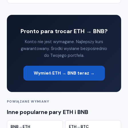
Pronto para trocar ETH → BNB?
Konto nie jest wymagane. Najlepszy kurs
gwarantowany. Środki wysłane bezpośrednio
do Twojego portfela.
Wymień ETH → BNB teraz →
POWIĄZANE WYMIANY
Inne popularne pary ETH i BNB
BNB
→
ETH
ETH
→
BTC