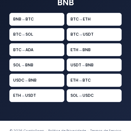
BNB
BNB
→
BTC
BTC
→
ETH
BTC
→
SOL
BTC
→
USDT
BTC
→
ADA
ETH
→
BNB
SOL
→
BNB
USDT
→
BNB
USDC
→
BNB
ETH
→
BTC
ETH
→
USDT
SOL
→
USDC
© 2026 CryptoSwap ·
Politica de Privacidade
·
Termos de Servico