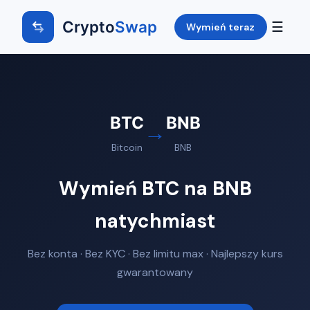
Crypto
Swap
☰
Wymień teraz
BTC
BNB
→
Bitcoin
BNB
Wymień BTC na BNB
natychmiast
Bez konta · Bez KYC · Bez limitu max · Najlepszy kurs
gwarantowany