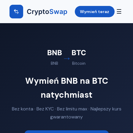
Crypto
Swap
☰
Wymień teraz
BNB
BTC
→
BNB
Bitcoin
Wymień BNB na BTC
natychmiast
Bez konta · Bez KYC · Bez limitu max · Najlepszy kurs
gwarantowany