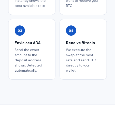
instantly shows the
want to receive your
best available rate.
BTC.
03
04
Envie seu ADA
Receive Bitcoin
Send the exact
We execute the
amount to the
swap at the best
deposit address
rate and send BTC
shown. Detected
directly to your
automatically.
wallet.