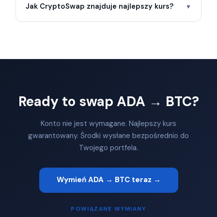
Jak CryptoSwap znajduje najlepszy kurs?
▼
Ready to swap ADA → BTC?
Konto nie jest wymagane. Najlepszy kurs
gwarantowany. Środki wysłane bezpośrednio do
Twojego portfela.
Wymień ADA → BTC teraz →
POWIĄZANE WYMIANY