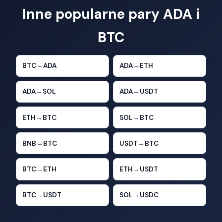
Inne popularne pary ADA i
BTC
BTC
→
ADA
ADA
→
ETH
ADA
→
SOL
ADA
→
USDT
ETH
→
BTC
SOL
→
BTC
BNB
→
BTC
USDT
→
BTC
BTC
→
ETH
ETH
→
USDT
BTC
→
USDT
SOL
→
USDC