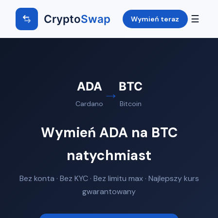
Crypto
Swap
☰
Wymień teraz
ADA
BTC
→
Cardano
Bitcoin
Wymień ADA na BTC
natychmiast
Bez konta · Bez KYC · Bez limitu max · Najlepszy kurs
gwarantowany