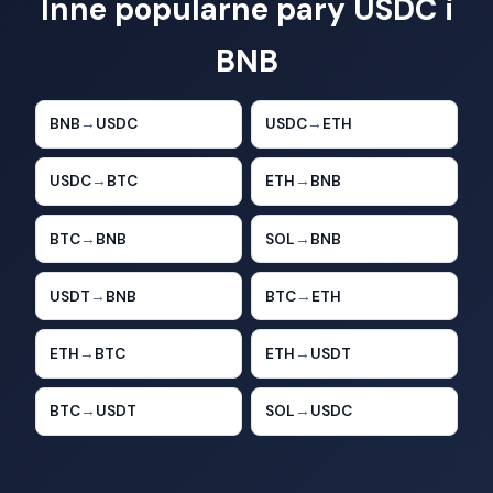
Inne popularne pary USDC i
BNB
BNB
→
USDC
USDC
→
ETH
USDC
→
BTC
ETH
→
BNB
BTC
→
BNB
SOL
→
BNB
USDT
→
BNB
BTC
→
ETH
ETH
→
BTC
ETH
→
USDT
BTC
→
USDT
SOL
→
USDC