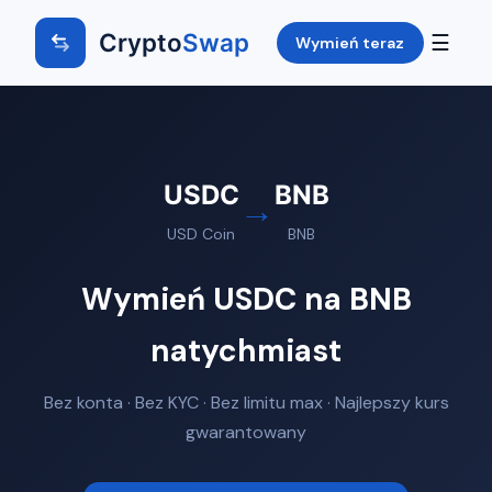
Crypto
Swap
☰
Wymień teraz
USDC
BNB
→
USD Coin
BNB
Wymień USDC na BNB
natychmiast
Bez konta · Bez KYC · Bez limitu max · Najlepszy kurs
gwarantowany