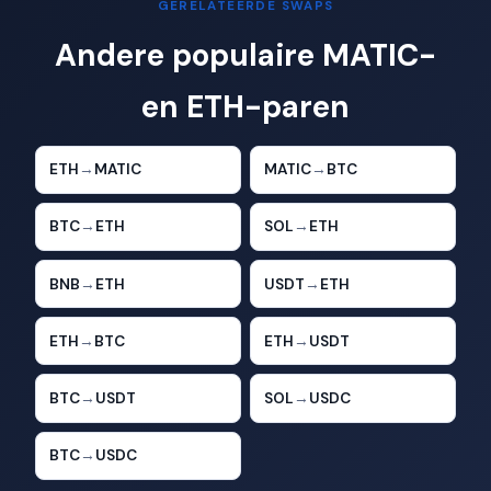
GERELATEERDE SWAPS
Andere populaire MATIC-
en ETH-paren
ETH
→
MATIC
MATIC
→
BTC
BTC
→
ETH
SOL
→
ETH
BNB
→
ETH
USDT
→
ETH
ETH
→
BTC
ETH
→
USDT
BTC
→
USDT
SOL
→
USDC
BTC
→
USDC