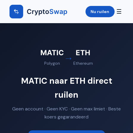
Crypto
Swap
☰
Nu ruilen
MATIC
ETH
→
Polygon
Ethereum
MATIC naar ETH direct
ruilen
Geen account · Geen KYC · Geen max limiet · Beste
koers gegarandeerd