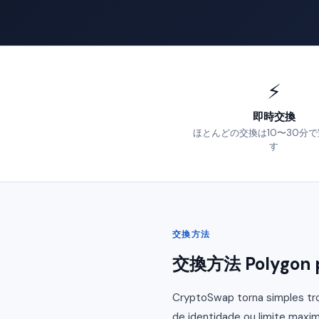
⚡
即時交換
ほとんどの交換は10〜30分
す
交換方法
交換方法 Polygon po
CryptoSwap torna simples tro
de identidade ou limite maxim