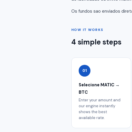
Os fundos sao enviados diret
HOW IT WORKS
4 simple steps
01
Selecione MATIC →
BTC
Enter your amount and
our engine instantly
shows the best
available rate.