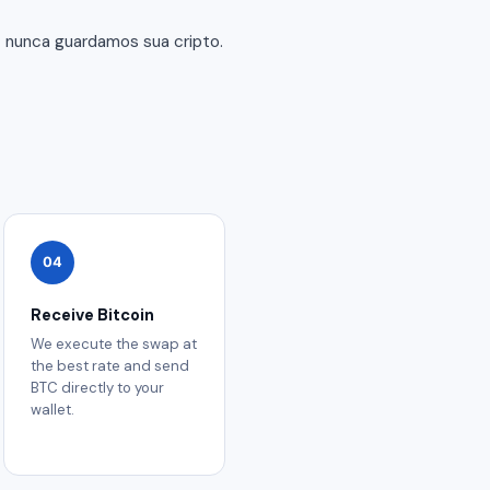
— nunca guardamos sua cripto.
04
Receive Bitcoin
We execute the swap at
the best rate and send
BTC directly to your
wallet.