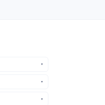
▼
▼
▼