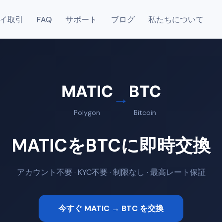
イ取引
FAQ
サポート
ブログ
私たちについて
MATIC
BTC
→
Polygon
Bitcoin
MATICをBTCに即時交換
アカウント不要 · KYC不要 · 制限なし · 最高レート保証
今すぐ MATIC → BTC を交換