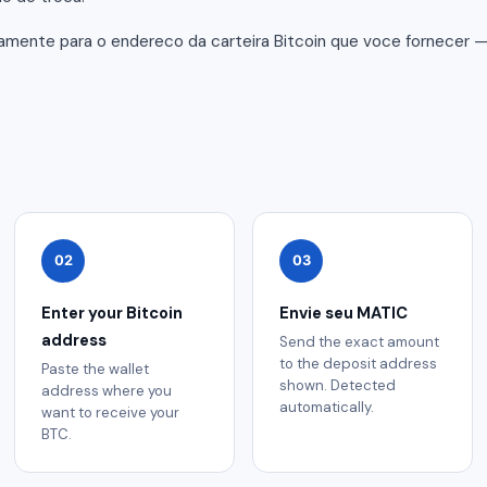
amente para o endereco da carteira Bitcoin que voce fornecer 
02
03
Enter your Bitcoin
Envie seu MATIC
address
Send the exact amount
to the deposit address
Paste the wallet
shown. Detected
address where you
automatically.
want to receive your
BTC.