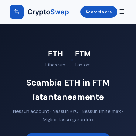
Crypto
Swap
☰
Scambia ora
ETH
FTM
→
Ethereum
Fantom
Scambia ETH in FTM
istantaneamente
Nessun account · Nessun KYC · Nessun limite max ·
Miglior tasso garantito