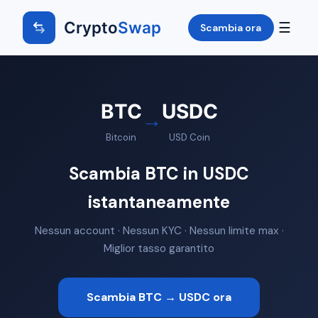
Crypto
Swap
☰
Scambia ora
BTC
USDC
→
Bitcoin
USD Coin
Scambia BTC in USDC
istantaneamente
Nessun account · Nessun KYC · Nessun limite max ·
Miglior tasso garantito
Scambia BTC → USDC ora