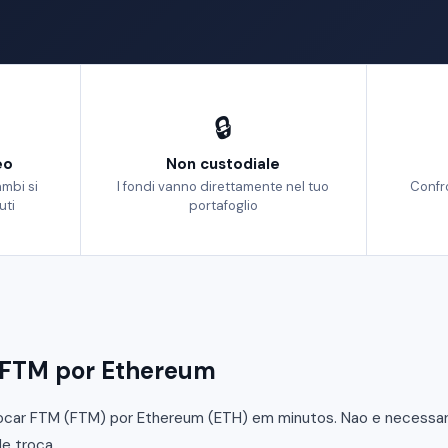
🔒
eo
Non custodiale
ambi si
I fondi vanno direttamente nel tuo
Confr
uti
portafoglio
FTM por Ethereum
car FTM (FTM) por Ethereum (ETH) em minutos. Nao e necessario
e troca.