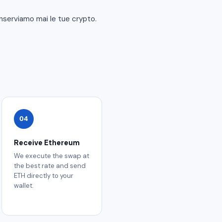
onserviamo mai le tue crypto.
04
Receive Ethereum
We execute the swap at
the best rate and send
ETH directly to your
wallet.