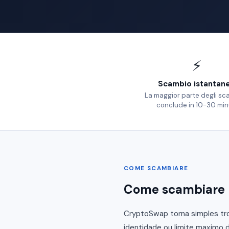
⚡
Scambio istantan
La maggior parte degli sc
conclude in 10-30 min
COME SCAMBIARE
Come scambiare 
CryptoSwap torna simples tro
identidade ou limite maximo d