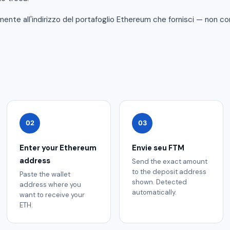
amente all'indirizzo del portafoglio Ethereum che fornisci — non c
02
03
Enter your Ethereum
Envie seu FTM
address
Send the exact amount
to the deposit address
Paste the wallet
shown. Detected
address where you
automatically.
want to receive your
ETH.