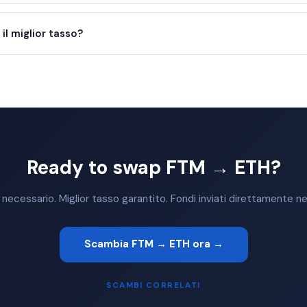
l miglior tasso?
Ready to swap FTM → ETH?
ecessario. Miglior tasso garantito. Fondi inviati direttamente nel
Scambia FTM → ETH ora →
SCAMBI CORRELATI