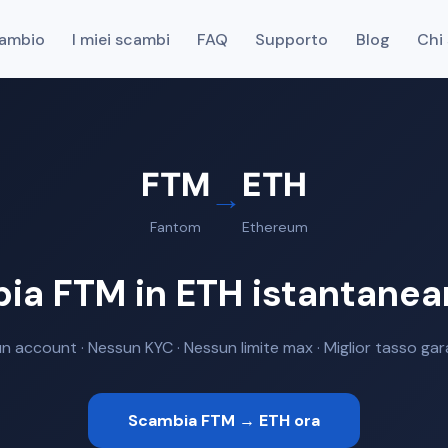
cambio
I miei scambi
FAQ
Supporto
Blog
Chi
FTM
ETH
→
Fantom
Ethereum
ia FTM in ETH istantane
n account · Nessun KYC · Nessun limite max · Miglior tasso gar
Scambia FTM → ETH ora