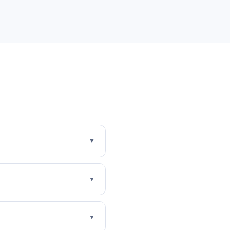
▼
▼
▼