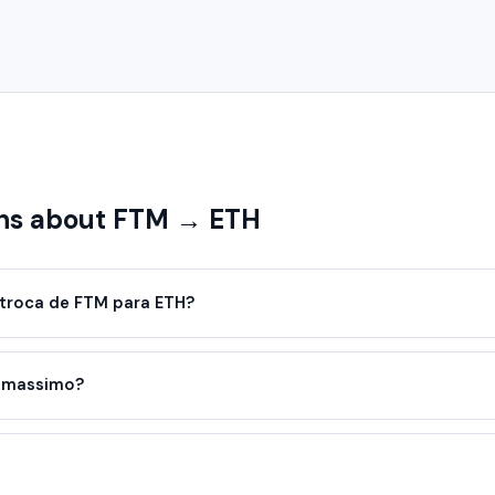
ns about FTM → ETH
troca de FTM para ETH?
o massimo?