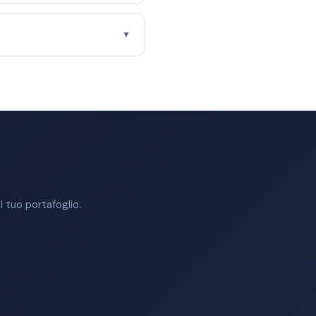
▼
 tuo portafoglio.