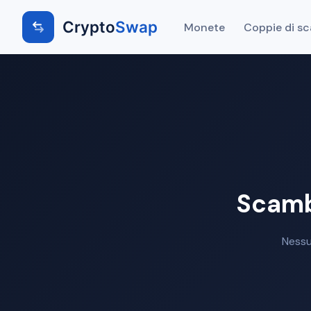
Crypto
Swap
Monete
Coppie di s
Scamb
Nessu