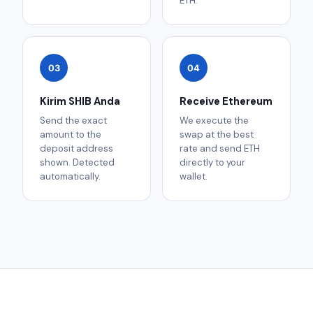
ETH.
03
04
Kirim SHIB Anda
Receive Ethereum
Send the exact
We execute the
amount to the
swap at the best
deposit address
rate and send ETH
shown. Detected
directly to your
automatically.
wallet.