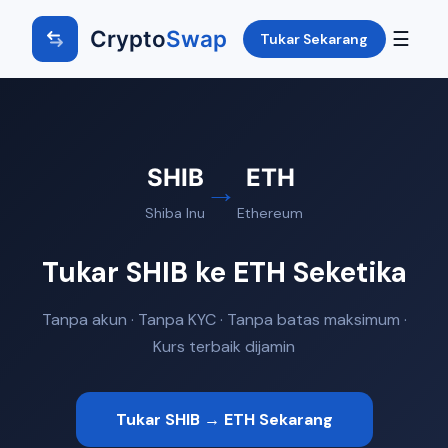
Crypto
Swap
☰
Tukar Sekarang
SHIB
ETH
→
Shiba Inu
Ethereum
Tukar SHIB ke ETH Seketika
Tanpa akun · Tanpa KYC · Tanpa batas maksimum ·
Kurs terbaik dijamin
Tukar SHIB → ETH Sekarang