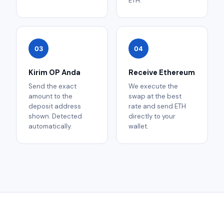
ETH.
03
04
Kirim OP Anda
Receive Ethereum
Send the exact
We execute the
amount to the
swap at the best
deposit address
rate and send ETH
shown. Detected
directly to your
automatically.
wallet.