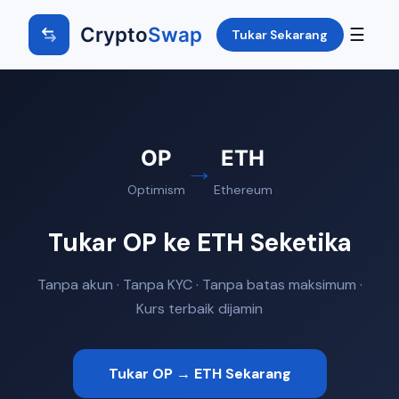
Crypto
Swap
☰
Tukar Sekarang
OP
ETH
→
Optimism
Ethereum
Tukar OP ke ETH Seketika
Tanpa akun · Tanpa KYC · Tanpa batas maksimum ·
Kurs terbaik dijamin
Tukar OP → ETH Sekarang