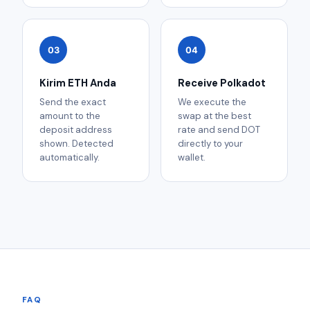
03
04
Kirim ETH Anda
Receive Polkadot
Send the exact
We execute the
amount to the
swap at the best
deposit address
rate and send DOT
shown. Detected
directly to your
automatically.
wallet.
FAQ