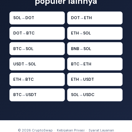
populer lainnya
SOL
→
DOT
DOT
→
ETH
DOT
→
BTC
ETH
→
SOL
BTC
→
SOL
BNB
→
SOL
USDT
→
SOL
BTC
→
ETH
ETH
→
BTC
ETH
→
USDT
BTC
→
USDT
SOL
→
USDC
© 2026 CryptoSwap ·
Kebijakan Privasi
·
Syarat Layanan