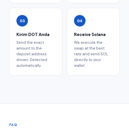
03
04
Kirim DOT Anda
Receive Solana
Send the exact
We execute the
amount to the
swap at the best
deposit address
rate and send SOL
shown. Detected
directly to your
automatically.
wallet.
FAQ