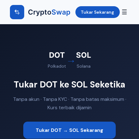
Crypto
Swap
☰
Tukar Sekarang
DOT
SOL
→
Polkadot
Solana
Tukar DOT ke SOL Seketika
Tanpa akun · Tanpa KYC · Tanpa batas maksimum ·
Kurs terbaik dijamin
Tukar DOT → SOL Sekarang