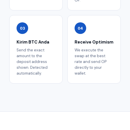
OP.
03
04
Kirim BTC Anda
Receive Optimism
Send the exact
We execute the
amount to the
swap at the best
deposit address
rate and send OP
shown. Detected
directly to your
automatically.
wallet.