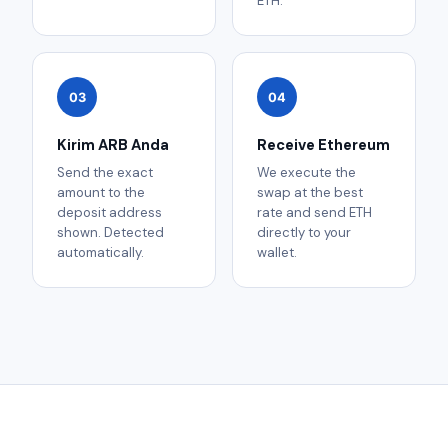
ETH.
03
04
Kirim ARB Anda
Receive Ethereum
Send the exact
We execute the
amount to the
swap at the best
deposit address
rate and send ETH
shown. Detected
directly to your
automatically.
wallet.