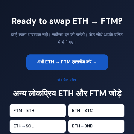
Ready to swap ETH → FTM?
कोई खाता आवश्यक नहीं। सर्वोत्तम दर की गारंटी। फंड सीधे आपके वॉलेट
में भेजे गए।
अभी ETH → FTM एक्सचेंज करें →
संबंधित स्वैप
अन्य लोकप्रिय ETH और FTM जोड़े
FTM
→
ETH
ETH
→
BTC
ETH
→
SOL
ETH
→
BNB