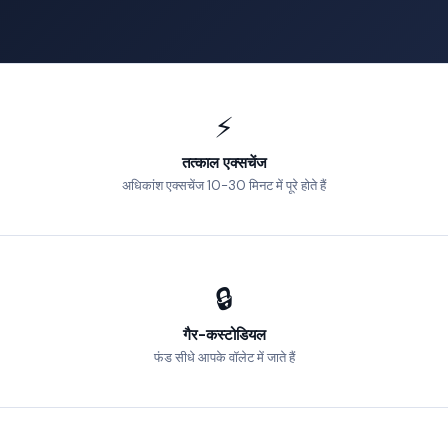
⚡
तत्काल एक्सचेंज
अधिकांश एक्सचेंज 10-30 मिनट में पूरे होते हैं
🔒
गैर-कस्टोडियल
फंड सीधे आपके वॉलेट में जाते हैं