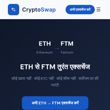
Crypto
Swap
☰
अभी एक्सचेंज करें
ETH
FTM
→
Ethereum
Fantom
ETH से FTM तुरंत एक्सचेंज
कोई खाता नहीं · कोई KYC नहीं · कोई सीमा नहीं · सर्वोत्तम दर की
गारंटी
अभी ETH → FTM एक्सचेंज करें