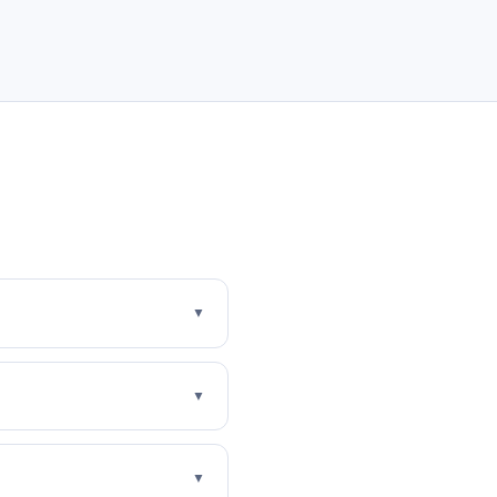
▼
▼
▼