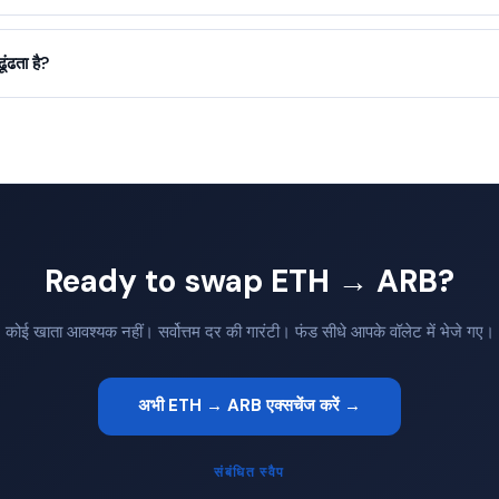
ंढता है?
Ready to swap ETH → ARB?
कोई खाता आवश्यक नहीं। सर्वोत्तम दर की गारंटी। फंड सीधे आपके वॉलेट में भेजे गए।
अभी ETH → ARB एक्सचेंज करें →
संबंधित स्वैप