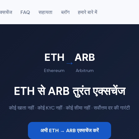
एक्सचेंज
FAQ
सहायता
ब्लॉग
हमारे बारे में
ETH
ARB
→
Ethereum
Arbitrum
ETH से ARB तुरंत एक्सचेंज
कोई खाता नहीं · कोई KYC नहीं · कोई सीमा नहीं · सर्वोत्तम दर की गारंटी
अभी ETH → ARB एक्सचेंज करें