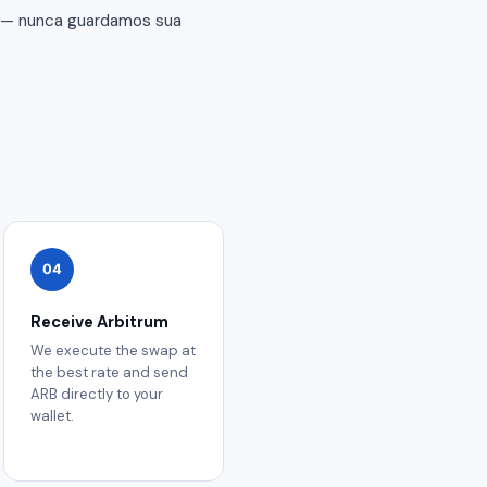
r — nunca guardamos sua
04
Receive Arbitrum
We execute the swap at
the best rate and send
ARB directly to your
wallet.