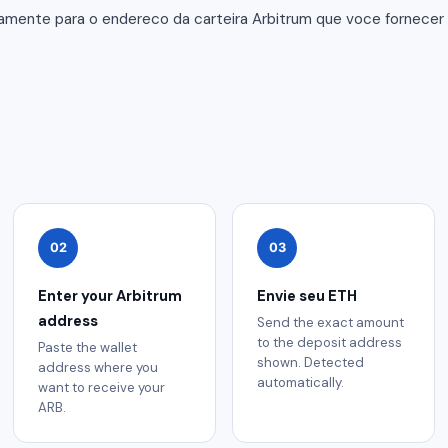
tamente para o endereco da carteira Arbitrum que voce fornece
02
03
Enter your Arbitrum
Envie seu ETH
address
Send the exact amount
to the deposit address
Paste the wallet
shown. Detected
address where you
automatically.
want to receive your
ARB.