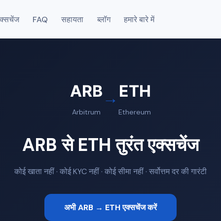
एक्सचेंज
FAQ
सहायता
ब्लॉग
हमारे बारे में
ARB
ETH
→
Arbitrum
Ethereum
ARB से ETH तुरंत एक्सचेंज
कोई खाता नहीं · कोई KYC नहीं · कोई सीमा नहीं · सर्वोत्तम दर की गारंटी
अभी ARB → ETH एक्सचेंज करें