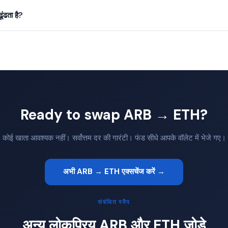
ंढता है?
Ready to swap ARB → ETH?
कोई खाता आवश्यक नहीं। सर्वोत्तम दर की गारंटी। फंड सीधे आपके वॉलेट में भेजे गए।
अभी ARB → ETH एक्सचेंज करें →
संबंधित स्वैप
अन्य लोकप्रिय ARB और ETH जोड़े