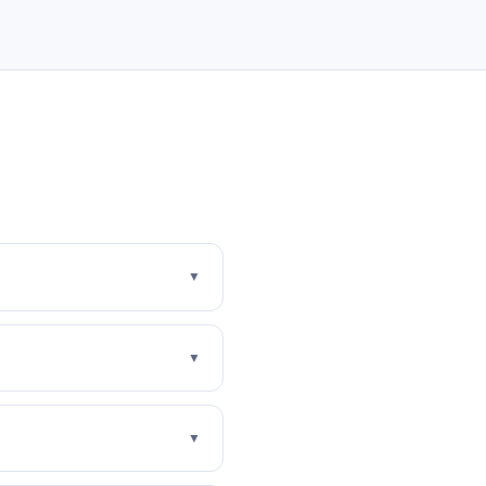
▼
▼
▼