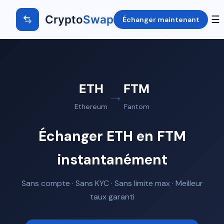
Crypto
Swap
☰
Échanger maintenant
ETH
FTM
→
Ethereum
Fantom
Échanger ETH en FTM
instantanément
Sans compte · Sans KYC · Sans limite max · Meilleur
taux garanti