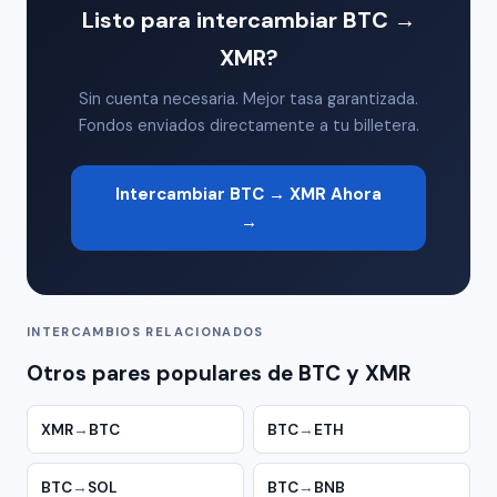
Listo para intercambiar BTC →
XMR?
Sin cuenta necesaria. Mejor tasa garantizada.
Fondos enviados directamente a tu billetera.
Intercambiar BTC → XMR Ahora
→
INTERCAMBIOS RELACIONADOS
Otros pares populares de BTC y XMR
XMR
→
BTC
BTC
→
ETH
BTC
→
SOL
BTC
→
BNB