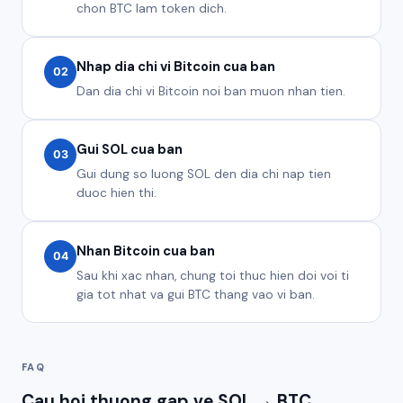
chon BTC lam token dich.
Nhap dia chi vi Bitcoin cua ban
02
Dan dia chi vi Bitcoin noi ban muon nhan tien.
Gui SOL cua ban
03
Gui dung so luong SOL den dia chi nap tien
duoc hien thi.
Nhan Bitcoin cua ban
04
Sau khi xac nhan, chung toi thuc hien doi voi ti
gia tot nhat va gui BTC thang vao vi ban.
FAQ
Cau hoi thuong gap ve SOL → BTC