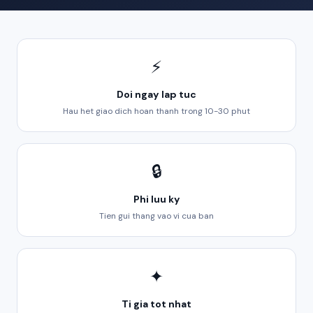
⚡
Doi ngay lap tuc
Hau het giao dich hoan thanh trong 10-30 phut
🔒
Phi luu ky
Tien gui thang vao vi cua ban
✦
Ti gia tot nhat