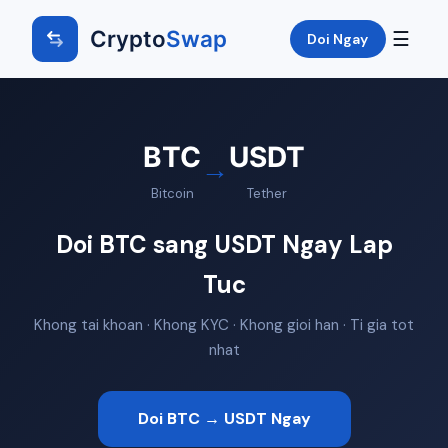
Crypto
Swap
☰
Doi Ngay
BTC
USDT
→
Bitcoin
Tether
Doi BTC sang USDT Ngay Lap
Tuc
Khong tai khoan · Khong KYC · Khong gioi han · Ti gia tot
nhat
Doi BTC → USDT Ngay