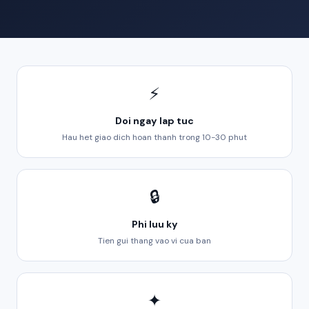
⚡
Doi ngay lap tuc
Hau het giao dich hoan thanh trong 10-30 phut
🔒
Phi luu ky
Tien gui thang vao vi cua ban
✦