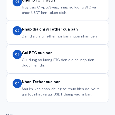
Chon BTC → USDT
01
Truy cap CryptoSwap, nhap so luong BTC va
chon USDT lam token dich.
Nhap dia chi vi Tether cua ban
02
Dan dia chi vi Tether noi ban muon nhan tien.
Gui BTC cua ban
03
Gui dung so luong BTC den dia chi nap tien
duoc hien thi.
Nhan Tether cua ban
04
Sau khi xac nhan, chung toi thuc hien doi voi ti
gia tot nhat va gui USDT thang vao vi ban.
FAQ