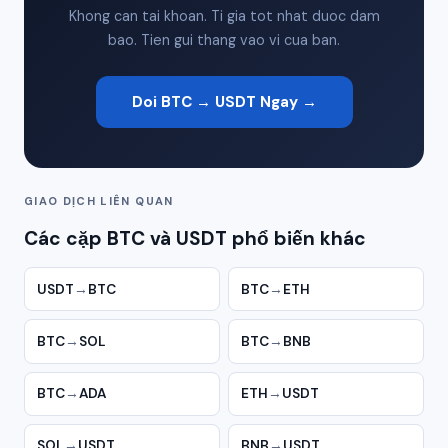
Khong can tai khoan. Ti gia tot nhat duoc dam
bao. Tien gui thang vao vi cua ban.
Doi BTC → USDT Ngay →
GIAO DỊCH LIÊN QUAN
Các cặp BTC và USDT phổ biến khác
USDT
→
BTC
BTC
→
ETH
BTC
→
SOL
BTC
→
BNB
BTC
→
ADA
ETH
→
USDT
SOL
→
USDT
BNB
→
USDT