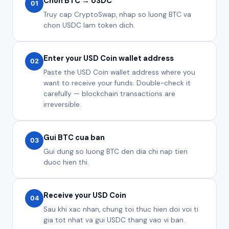
Chon BTC → USDC
01
Truy cap CryptoSwap, nhap so luong BTC va
chon USDC lam token dich.
Enter your USD Coin wallet address
02
Paste the USD Coin wallet address where you
want to receive your funds. Double-check it
carefully — blockchain transactions are
irreversible.
Gui BTC cua ban
03
Gui dung so luong BTC den dia chi nap tien
duoc hien thi.
Receive your USD Coin
04
Sau khi xac nhan, chung toi thuc hien doi voi ti
gia tot nhat va gui USDC thang vao vi ban.