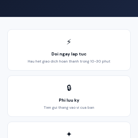
⚡
Doi ngay lap tuc
Hau het giao dich hoan thanh trong 10-30 phut
🔒
Phi luu ky
Tien gui thang vao vi cua ban
✦