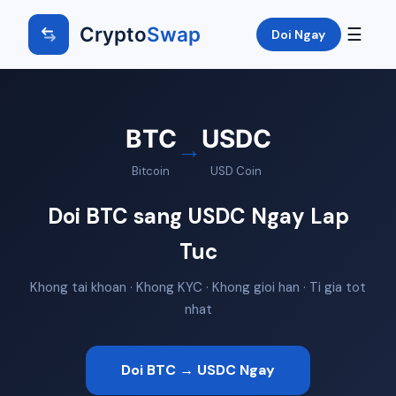
Crypto
Swap
☰
Doi Ngay
BTC
USDC
→
Bitcoin
USD Coin
Doi BTC sang USDC Ngay Lap
Tuc
Khong tai khoan · Khong KYC · Khong gioi han · Ti gia tot
nhat
Doi BTC → USDC Ngay