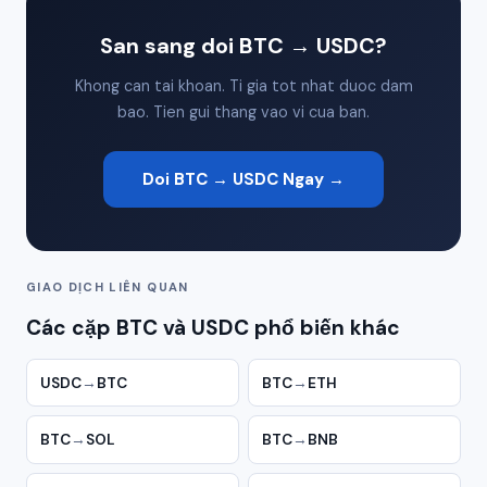
San sang doi BTC → USDC?
Khong can tai khoan. Ti gia tot nhat duoc dam
bao. Tien gui thang vao vi cua ban.
Doi BTC → USDC Ngay →
GIAO DỊCH LIÊN QUAN
Các cặp BTC và USDC phổ biến khác
USDC
→
BTC
BTC
→
ETH
BTC
→
SOL
BTC
→
BNB